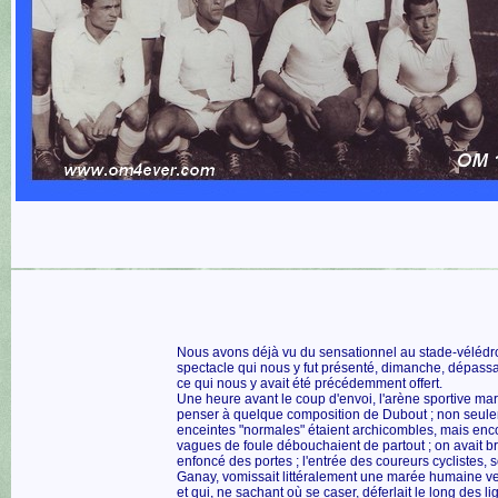
Nous avons déjà vu du sensationnel au stade-vélédr
spectacle qui nous y fut présenté, dimanche, dépassa,
ce qui nous y avait été précédemment offert.
Une heure avant le coup d'envoi, l'arène sportive mars
penser à quelque composition de Dubout ; non seule
enceintes "normales" étaient archicombles, mais enc
vagues de foule débouchaient de partout ; on avait bri
enfoncé des portes ; l'entrée des coureurs cyclistes, 
Ganay, vomissait littéralement une marée humaine ve
et qui, ne sachant où se caser, déferlait le long des l